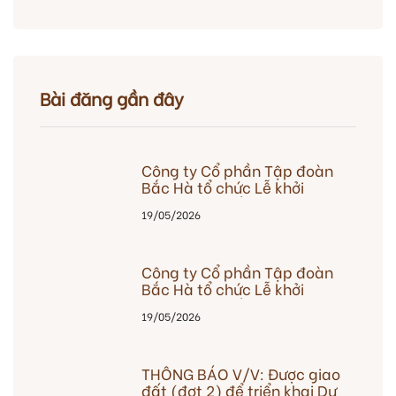
Bài đăng gần đây
Công ty Cổ phần Tập đoàn
Bắc Hà tổ chức Lễ khởi
công Dự án đầu tư xây dựng
19/05/2026
Khu nhà ở xã hội – Tây Nam
Kim Giang tại ô đất CT7
thuộc Khu đô thị mới Tây
Nam Kim Giang I, phường
Công ty Cổ phần Tập đoàn
Định Công, thành phố Hà
Bắc Hà tổ chức Lễ khởi
Nội
công Dự án đầu tư xây dựng
19/05/2026
Khu nhà ở xã hội – Tây Nam
Kim Giang tại ô đất CT7
thuộc Khu đô thị mới Tây
Nam Kim Giang I, phường
THÔNG BÁO V/V: Được giao
Định Công, thành phố Hà
đất (đợt 2) để triển khai Dự